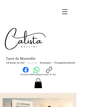
arot de Marseille
T
Alchimie du réel
- Coaching
-
Karmique
&
Transgénérationnel
Facebook
WhatsApp
Copier le lien