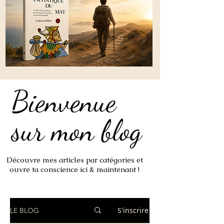
Bienvenue
Bienvenue
sur mon blog
sur mon blog
Découvre mes articles par catégories et
ouvre ta conscience ici & maintenant !
S'inscrire
LE BLOG