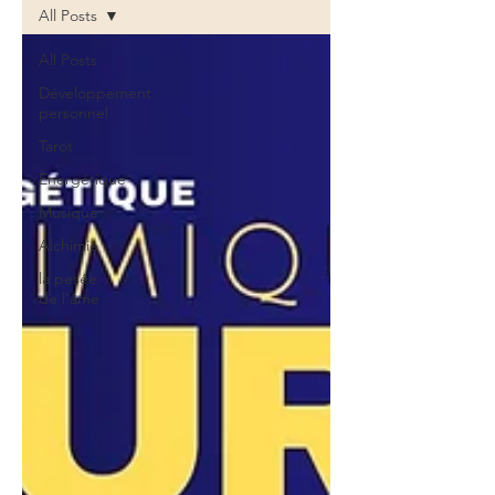
All Posts
All Posts
Développement
personnel
Tarot
Energétique
Musique
Alchimie
la pesée
de l'âme