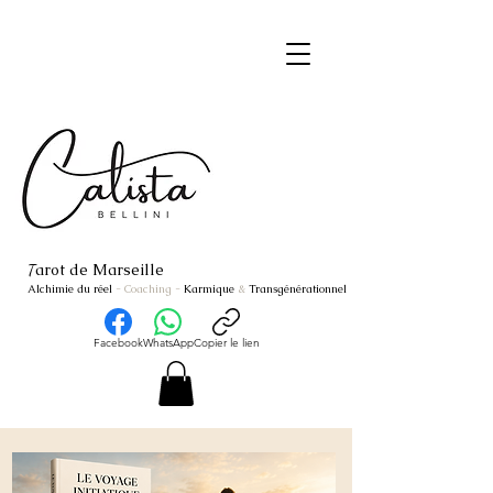
arot de Marseille
T
Alchimie du réel
- Coaching
-
Karmique
&
Transgénérationnel
Facebook
WhatsApp
Copier le lien