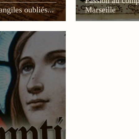
Passion au compl
ngiles oubliés...
Marseille