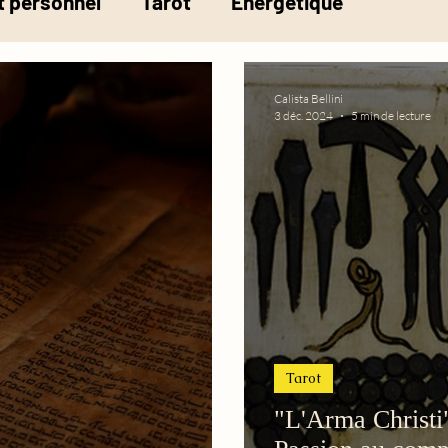
 personnel
Tarot
Energétique
la pesée de l'âme
Calista Bellini
3 déc. 2024
5 min de lecture
Tarot
"L'Arma Christi"