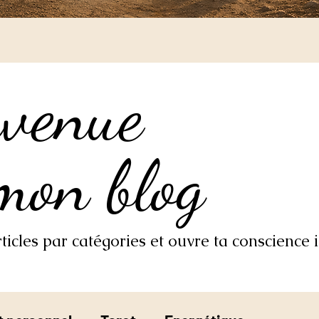
nvenue
nvenue
mon blog
mon blog
icles par catégories et ouvre ta conscience i