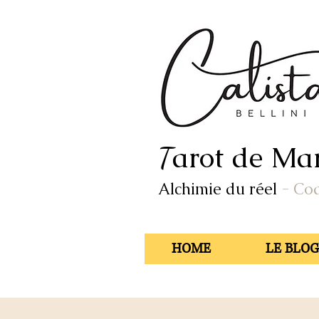
arot de Mar
T
Alchimie du réel
- Co
HOME
LE BLOG