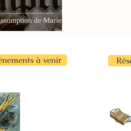
'assomption de Marie
ènements à venir
Rés