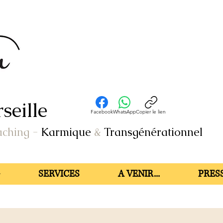
seille
Facebook
WhatsApp
Copier le lien
aching
-
Karmique
&
Transgénérationnel
SERVICES
A VENIR...
PRESS