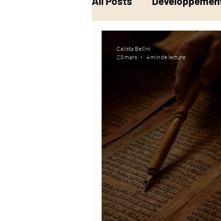
All Posts
Développement
Musique
Alchimie
Calista Bellini
23 mars
4 min de lecture