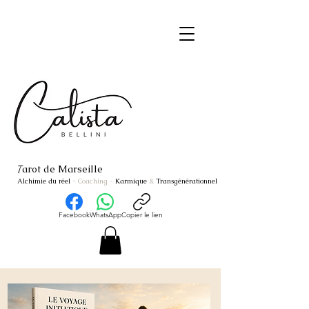
arot de Marseille
T
Alchimie du réel
- Coaching
-
Karmique
&
Transgénérationnel
Facebook
WhatsApp
Copier le lien