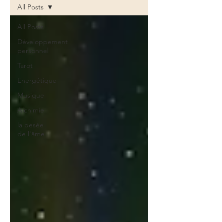
All Posts
All Posts
Développement
personnel
Tarot
Energétique
Musique
Alchimie
la pesée
de l'âme