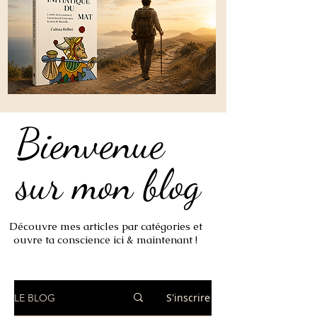
Bienvenue
Bienvenue
sur mon blog
sur mon blog
Découvre mes articles par catégories et
ouvre ta conscience ici & maintenant !
S'inscrire
LE BLOG