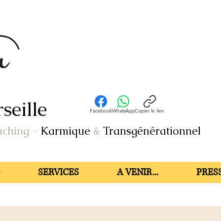
seille
Facebook
WhatsApp
Copier le lien
aching
-
Karmique
&
Transgénérationnel
SERVICES
A VENIR...
PRESS