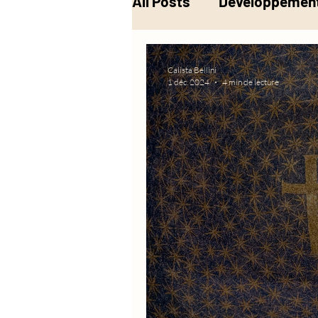
All Posts
Développement
Musique
Alchimie
Calista Bellini
1 déc. 2024
4 min de lecture