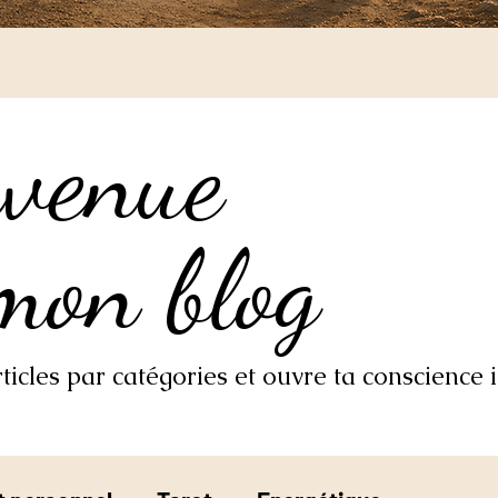
nvenue
nvenue
mon blog
mon blog
icles par catégories et ouvre ta conscience i