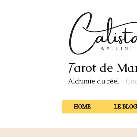
arot de Mar
T
Alchimie du réel
- Co
HOME
LE BLOG