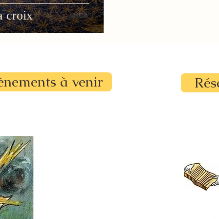
a croix
ènements à venir
Rés