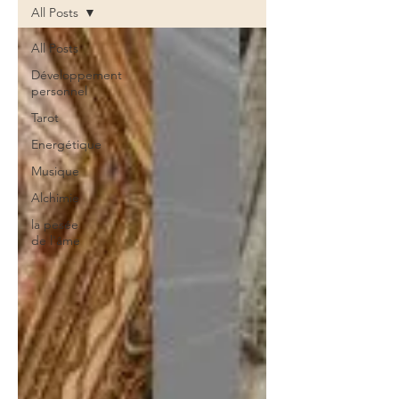
All Posts
All Posts
Développement
personnel
Tarot
Energétique
Musique
Alchimie
la pesée
de l'âme