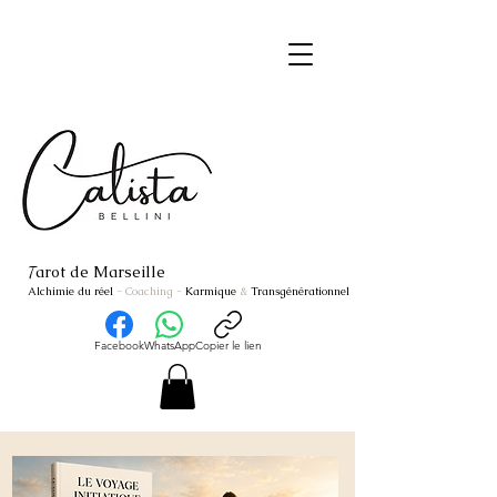
arot de Marseille
T
Alchimie du réel
- Coaching
-
Karmique
&
Transgénérationnel
Facebook
WhatsApp
Copier le lien