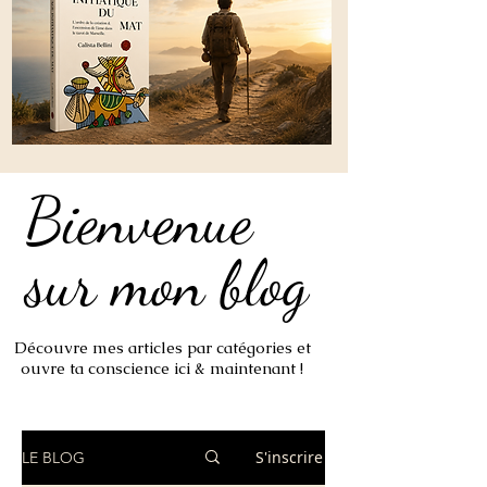
Bienvenue
Bienvenue
sur mon blog
sur mon blog
Découvre mes articles par catégories et
ouvre ta conscience ici & maintenant !
S'inscrire
LE BLOG