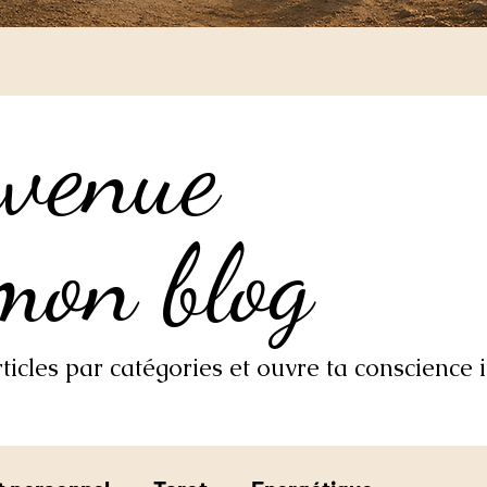
nvenue
nvenue
mon blog
mon blog
icles par catégories et ouvre ta conscience i