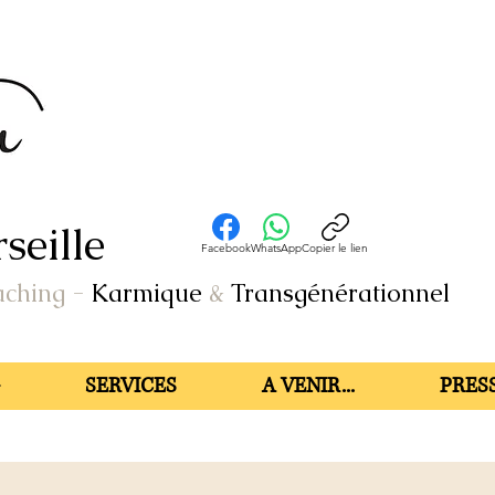
seille
Facebook
WhatsApp
Copier le lien
aching
-
Karmique
&
Transgénérationnel
SERVICES
A VENIR...
PRESS