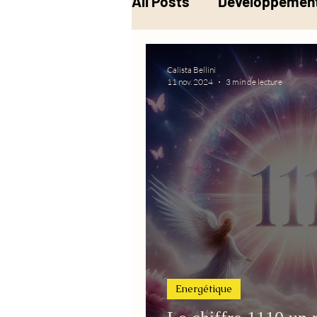
All Posts
Développement
Musique
Alchimie
Calista Bellini
11 nov. 2024
3 min de lecture
Energétique