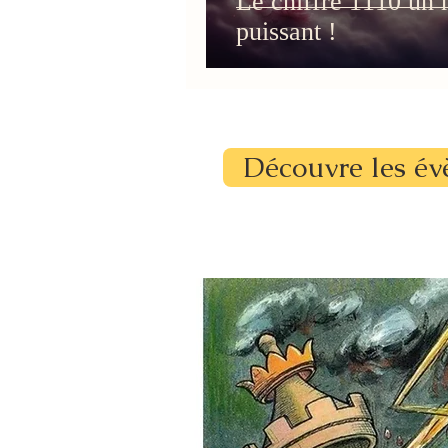
Le chiffre 1110 un 
puissant !
Découvre les év