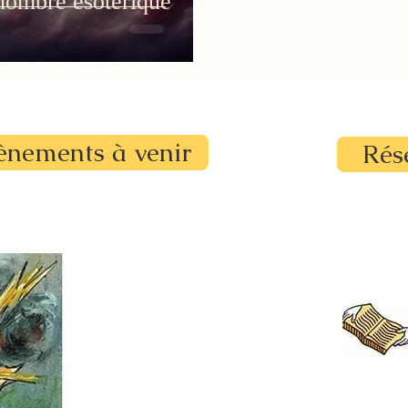
nombre ésotérique
ènements à venir
Rés