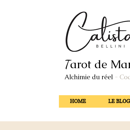
arot de Mar
T
Alchimie du réel
- Co
HOME
LE BLOG