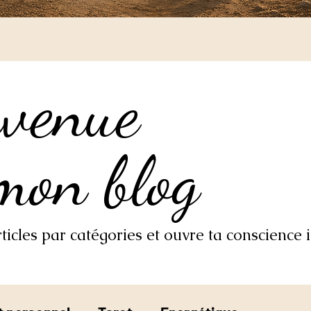
nvenue
nvenue
mon blog
mon blog
icles par catégories et ouvre ta conscience i