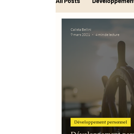
All Posts
Développement
Musique
Alchimie
Calista Bellini
9 mars 2021
4 min de lecture
Développement personnel