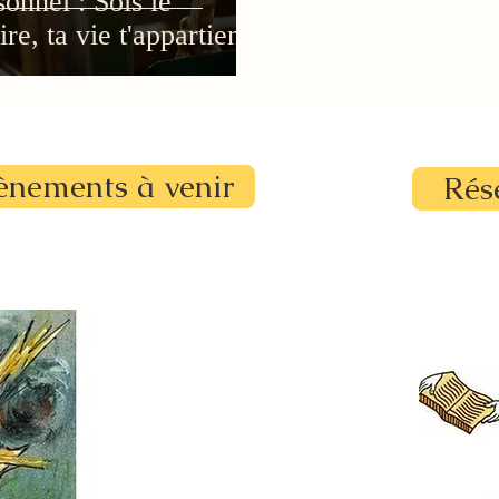
nnel : Sois le
re, ta vie t'appartient !
ènements à venir
Rés