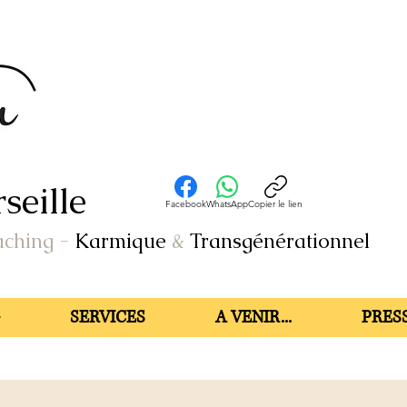
seille
Facebook
WhatsApp
Copier le lien
aching
-
Karmique
&
Transgénérationnel
SERVICES
A VENIR...
PRESS