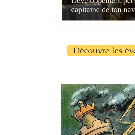
Développement perso
capitaine de ton navi
Découvre les év