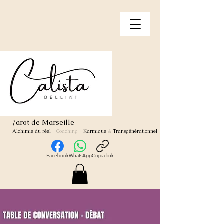
arot de Marseille
T
Alchimie du réel
- Coaching
-
Karmique
&
Transgénérationnel
Facebook
WhatsApp
Copia link