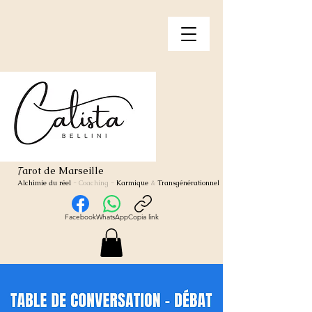
arot de Marseille
T
Alchimie du réel
- Coaching
-
Karmique
&
Transgénérationnel
Facebook
WhatsApp
Copia link