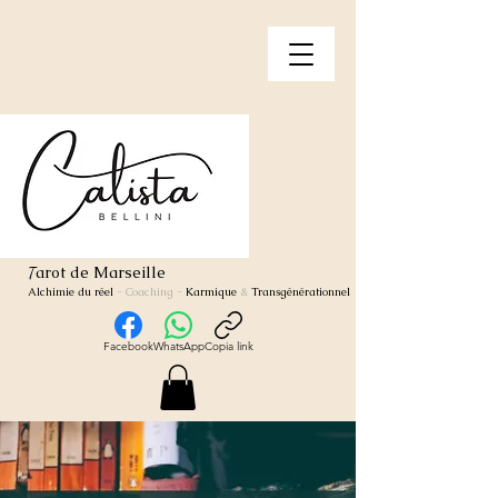
arot de Marseille
T
Alchimie du réel
- Coaching
-
Karmique
&
Transgénérationnel
Facebook
WhatsApp
Copia link