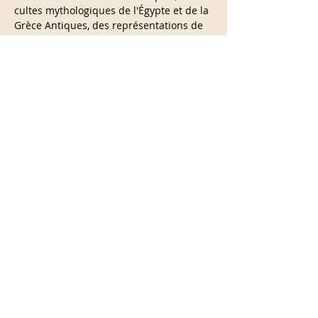
cultes mythologiques de l'Égypte et de la 
Grèce Antiques, des représentations de 
la gnose et également des indices 
astrologiques et cosmiques sur la 
création…
En lire plus >
Partage cet événement
info@calistabellini.com
Blog spirituale