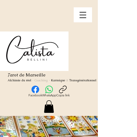
arot de Marseille
T
Alchimie du réel
- Coaching
-
Karmique
&
Transgénérationnel
Facebook
WhatsApp
Copia link