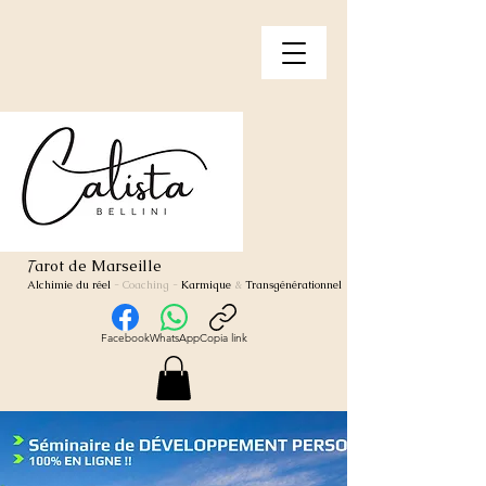
arot de Marseille
T
Alchimie du réel
- Coaching
-
Karmique
&
Transgénérationnel
Facebook
WhatsApp
Copia link