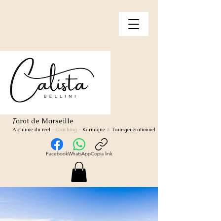
arot de Marseille
T
Alchimie du réel
- Coaching
-
Karmique
&
Transgénérationnel
Facebook
WhatsApp
Copia link