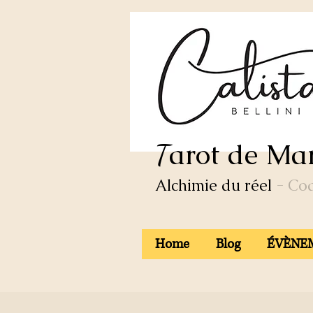
arot de Mar
T
Alchimie du réel
- Co
Home
Blog
ÉVÈNEM