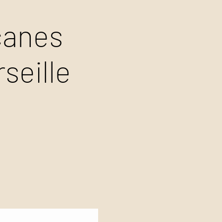
canes
seille