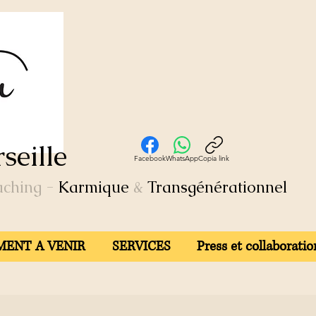
seille
Facebook
WhatsApp
Copia link
aching
-
Karmique
&
Transgénérationnel
ENT A VENIR
SERVICES
Press et collaboratio