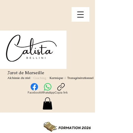
arot de Marseille
T
Alchimie du réel
- Coaching
-
Karmique
&
Transgénérationnel
Facebook
WhatsApp
Copia link