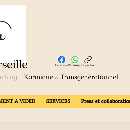
seille
Facebook
WhatsApp
Copia link
aching
-
Karmique
&
Transgénérationnel
ENT A VENIR
SERVICES
Press et collaboratio