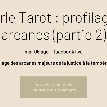
rle Tarot : profila
arcanes (partie 2)
mar 06 ago
  |  
facebook live
Aucun billet en vente
Voir d'autres événements