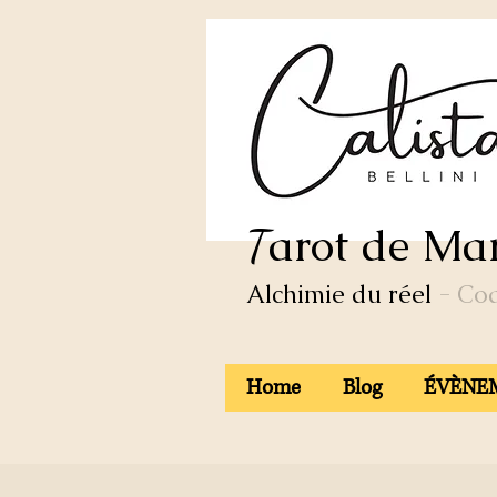
arot de Mar
T
Alchimie du réel
- Co
Home
Blog
ÉVÈNEM