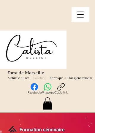
arot de Marseille
T
Alchimie du réel
- Coaching
-
Karmique
&
Transgénérationnel
Facebook
WhatsApp
Copia link