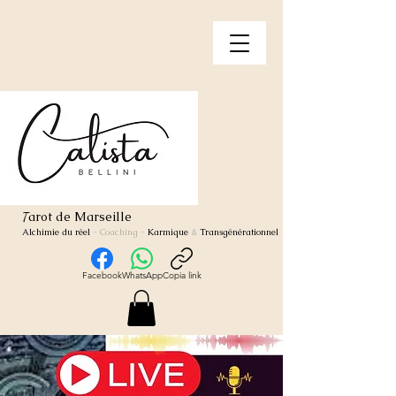
arot de Marseille
T
Alchimie du réel
- Coaching
-
Karmique
&
Transgénérationnel
Facebook
WhatsApp
Copia link