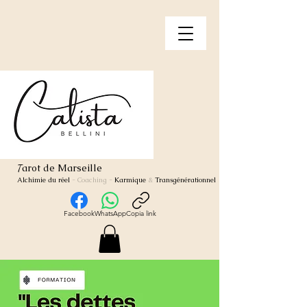
arot de Marseille
T
Alchimie du réel
- Coaching
-
Karmique
&
Transgénérationnel
Facebook
WhatsApp
Copia link