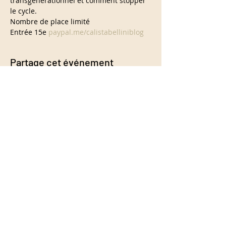
transgénérationnel et comment stopper 
le cycle.
Nombre de place limité

Entrée 15e 
paypal.me/calistabelliniblog
Partage cet événement
info@calistabellini.com
Blog spirituale