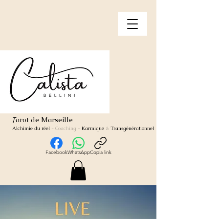
arot de Marseille
T
Alchimie du réel
- Coaching
-
Karmique
&
Transgénérationnel
Facebook
WhatsApp
Copia link