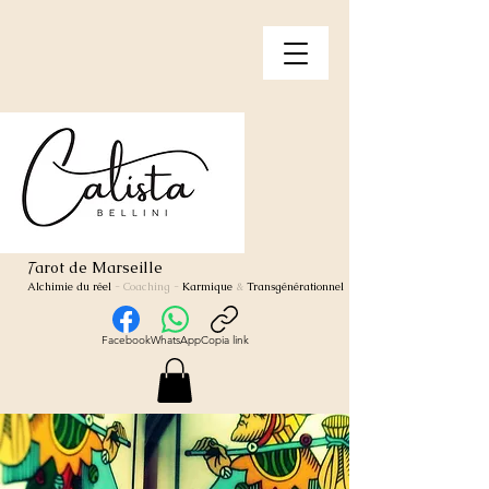
arot de Marseille
T
Alchimie du réel
- Coaching
-
Karmique
&
Transgénérationnel
Facebook
WhatsApp
Copia link