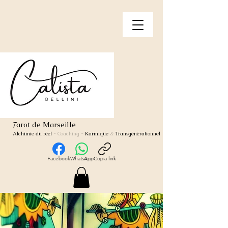
arot de Marseille
T
Alchimie du réel
- Coaching
-
Karmique
&
Transgénérationnel
Facebook
WhatsApp
Copia link