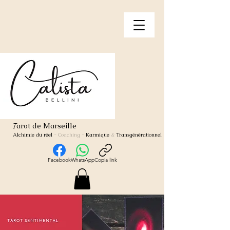
arot de Marseille
T
Alchimie du réel
- Coaching
-
Karmique
&
Transgénérationnel
Facebook
WhatsApp
Copia link