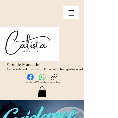
arot de Marseille
T
Alchimie du réel
- Coaching
-
Karmique
&
Transgénérationnel
Facebook
WhatsApp
Copia link