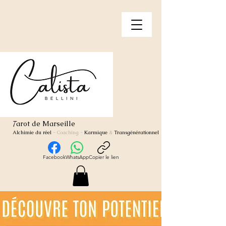
arot de Marseille
T
Alchimie du réel
- Coaching
-
Karmique
&
Transgénérationnel
Facebook
WhatsApp
Copier le lien