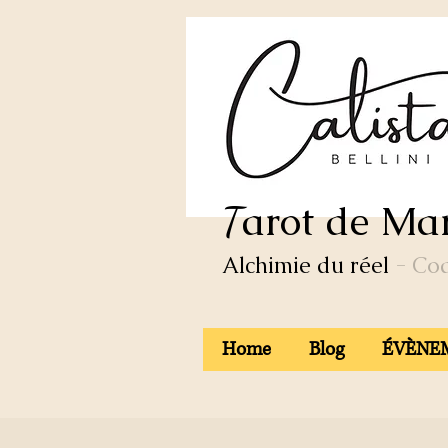
arot de Mar
T
Alchimie du réel
- Co
Home
Blog
ÉVÈNEM