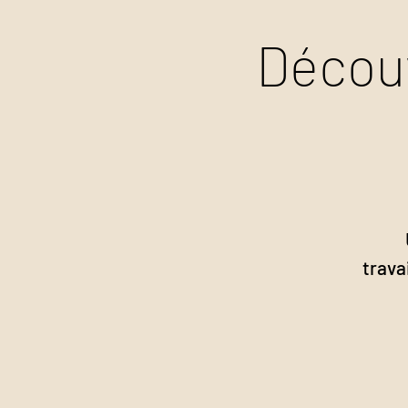
Découv
trava