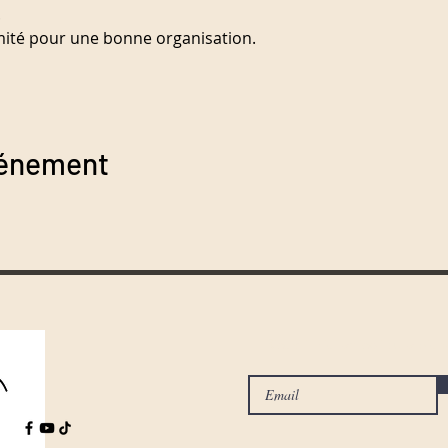
.
mité pour une bonne organisation.
vénement
Ricevi i miei articoli sulla pi