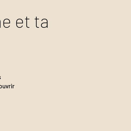
e et ta
s
ouvrir