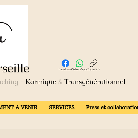
seille
Facebook
WhatsApp
Copia link
aching
-
Karmique
&
Transgénérationnel
ENT A VENIR
SERVICES
Press et collaboratio