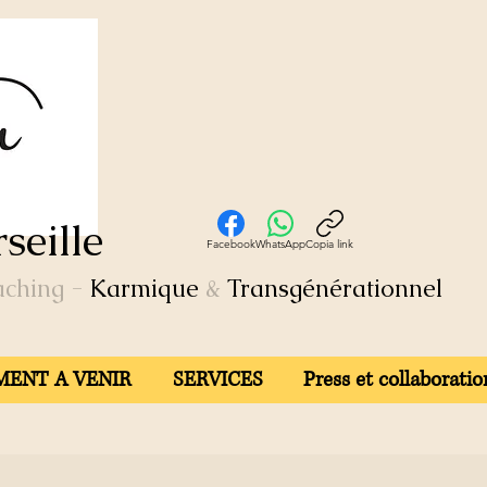
seille
Facebook
WhatsApp
Copia link
aching
-
Karmique
&
Transgénérationnel
ENT A VENIR
SERVICES
Press et collaboratio