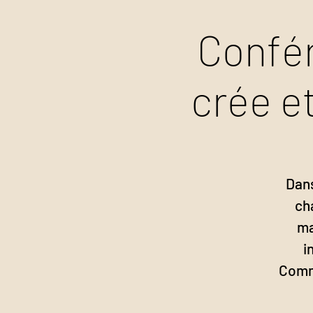
Confé
crée et
Dans
ch
ma
i
Comme