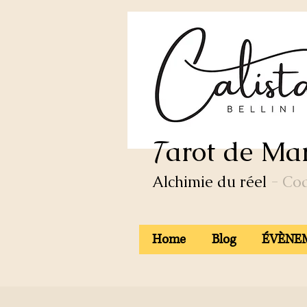
arot de Mar
T
Alchimie du réel
- Co
Home
Blog
ÉVÈNEM