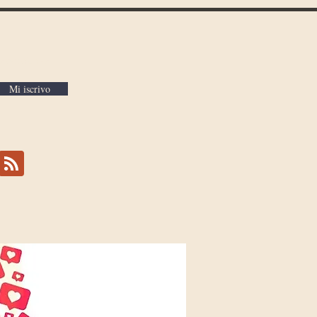
ena coscienza.
Mi iscrivo