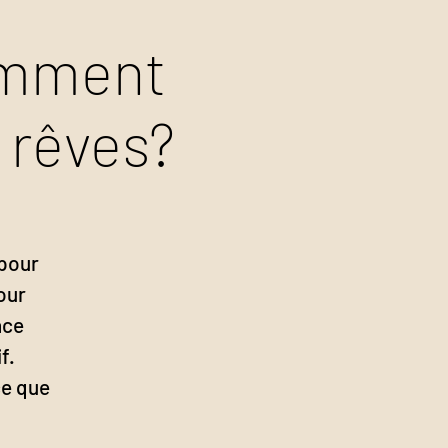
omment
s rêves?
 pour
our
nce
f.
ce que