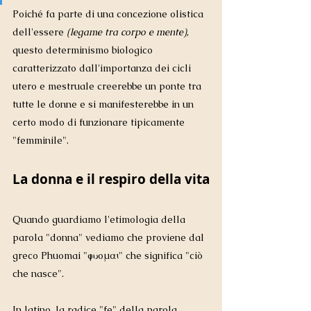
Poiché fa parte di una concezione olistica 
dell'essere 
(legame tra corpo e mente)
, 
questo determinismo biologico 
caratterizzato dall'importanza dei cicli 
utero e mestruale creerebbe un ponte tra 
tutte le donne e si manifesterebbe in un 
certo modo di funzionare tipicamente 
"femminile". 
La donna e il respiro della vita
Quando guardiamo l'etimologia della 
parola "donna" vediamo che proviene dal 
greco Phuomai "φυομαι" che significa "ciò 
che nasce". 
In latino, la radice "fe" della parola 