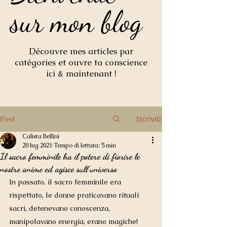
sur mon blog
sur mon blog
Découvre mes articles par
catégories et ouvre ta conscience
ici & maintenant !
Iscriviti
Post
Calista Bellini
20 lug 2021
Tempo di lettura: 5 min
Il sacro femminile ha il potere di fiorire le
nostre anime ed agisce sull'universo
In passato, il sacro femminile era 
rispettato, le donne praticavano rituali 
sacri, detenevano conoscenza, 
manipolavano energia, erano magiche!  