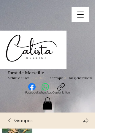
arot de Marseille
T
Alchimie du réel
- Coaching
-
Karmique
&
Transgénérationnel
Facebook
WhatsApp
Copier le lien
Groupes