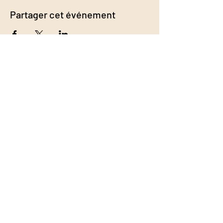
Partager cet événement
info@calistabellini.com
Inscris-toi à ma newsletter :