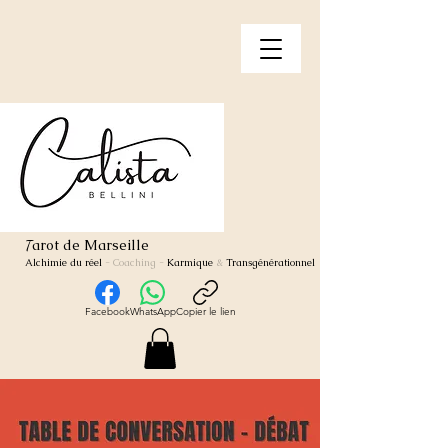
arot de Marseille
T
Alchimie du réel
- Coaching
-
Karmique
&
Transgénérationnel
Facebook
WhatsApp
Copier le lien