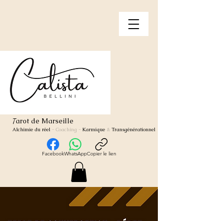
arot de Marseille
T
Alchimie du réel
- Coaching
-
Karmique
&
Transgénérationnel
Facebook
WhatsApp
Copier le lien