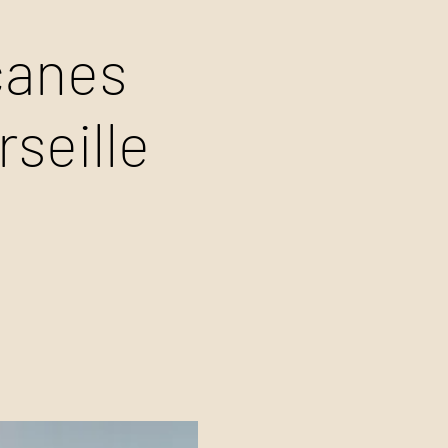
canes
seille