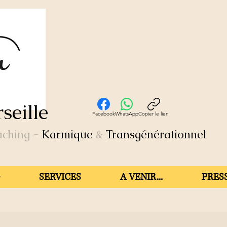
seille
Facebook
WhatsApp
Copier le lien
aching
-
Karmique
&
Transgénérationnel
SERVICES
A VENIR...
PRESS