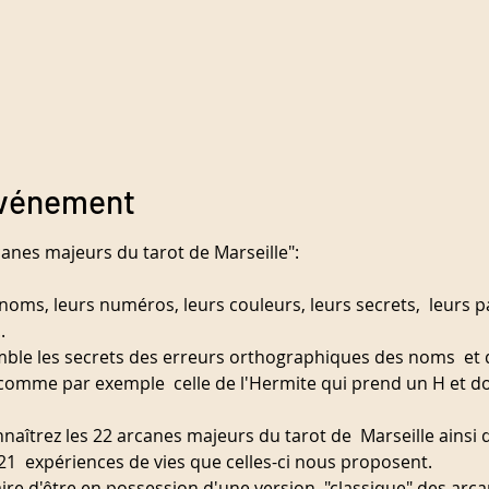
événement
canes majeurs du tarot de Marseille":
noms, leurs numéros, leurs couleurs, leurs secrets,  leurs p
.
le les secrets des erreurs orthographiques des noms  et d
comme par exemple  celle de l'Hermite qui prend un H et don
onnaîtrez les 22 arcanes majeurs du tarot de  Marseille ainsi
s 21  expériences de vies que celles-ci nous proposent.
ire d'être en possession d'une version  "classique" des arc