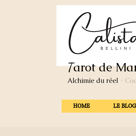
arot de Mar
T
Alchimie du réel
- Co
HOME
LE BLOG