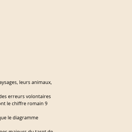
aysages, leurs animaux, 
es erreurs volontaires 
t le chiffre romain 9 
 que le diagramme 
anes majeurs du tarot de 