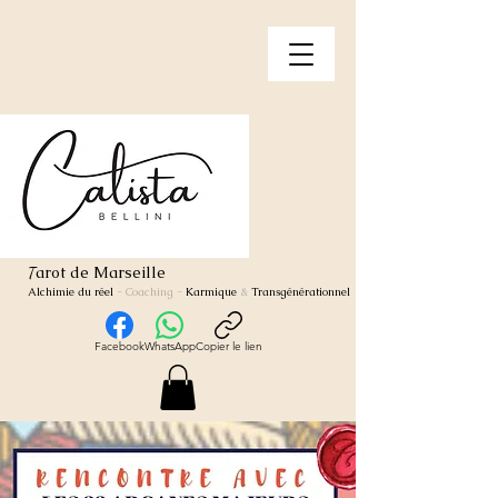
arot de Marseille
T
Alchimie du réel
- Coaching
-
Karmique
&
Transgénérationnel
Facebook
WhatsApp
Copier le lien