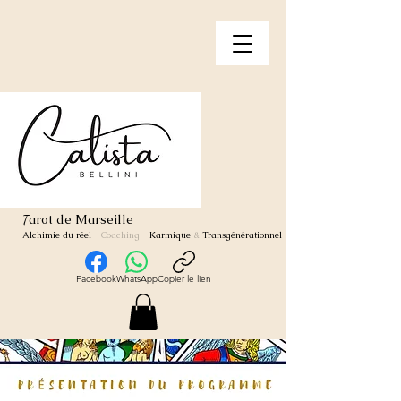
arot de Marseille
T
Alchimie du réel
- Coaching
-
Karmique
&
Transgénérationnel
Facebook
WhatsApp
Copier le lien