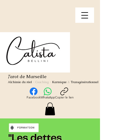
arot de Marseille
T
Alchimie du réel
- Coaching
-
Karmique
&
Transgénérationnel
Facebook
WhatsApp
Copier le lien