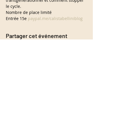
transgénérationnel et comment stopper 
le cycle.
Nombre de place limité

Entrée 15e 
paypal.me/calistabelliniblog
Partager cet événement
info@calistabellini.com