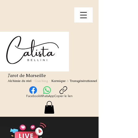
arot de Marseille
T
Alchimie du réel
- Coaching
-
Karmique
&
Transgénérationnel
Facebook
WhatsApp
Copier le lien