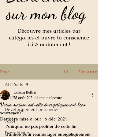
sur mon blog
sur mon blog
Découvre mes articles par
catégories et ouvre ta conscience
ici & maintenant !
S'inscrire
Post
All Posts
Calista Bellini
All Posts
22 août 2021
11 min de lecture
Votre maison est-elle énergétiquement bien
Développement personnel
aménagée?
Dernière mise à jour :
6 déc. 2021
Tarot
Pourquoi ne pas profiter de cette fin 
Energétique
d'année pour réaménager énergétiquement 