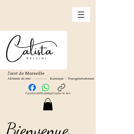
arot de Marseille
T
Alchimie du réel
- Coaching
-
Karmique
&
Transgénérationnel
Facebook
WhatsApp
Copier le lien
Bienvenue
Bienvenue