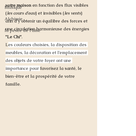
votre maison
 en fonction des flux visibles 
Musique
(
les cours d'eau
) et invisibles (
les vents
) 
Alchimie
afin d'y obtenir un équilibre des forces et 
une circulation harmonieuse des énergies 
la pesée de l'âme
"Le Chi"
.  
L
es couleurs choisies, la disposition des 
meubles, la décoration et l’emplacement 
des objets de votre foyer ont une 
importance pour 
favorisez la santé, le 
bien-être et la prospérité de votre 
famille. 