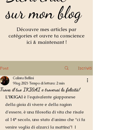
sur mon blog
sur mon blog
Découvre mes articles par
catégories et ouvre ta conscience
ici & maintenant !
Iscriviti
Post
Calista Bellini
9 lug 2021
Tempo di lettura: 2 min
Trova il tuo IKIGAI e troverai la felicità!
L'IKIGAI 
è l'equivalente giapponese 
della gioia di vivere e della ragion 
d'essere, è una filosofia di vita che risale 
al 14° secolo, uno stato d'animo che “ci fa 
venire voglia di alzarci la mattina”!  I 