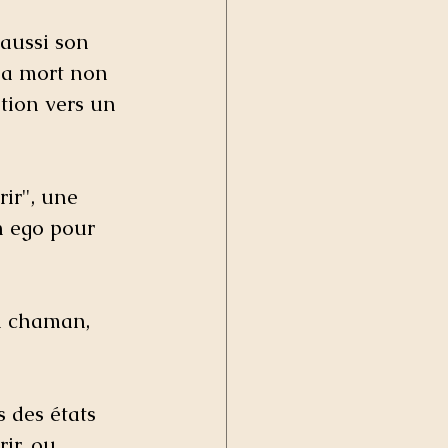
aussi son 
la mort non 
tion vers un 
ir", une 
n ego pour 
du chaman, 
 des états 
ir, ou 