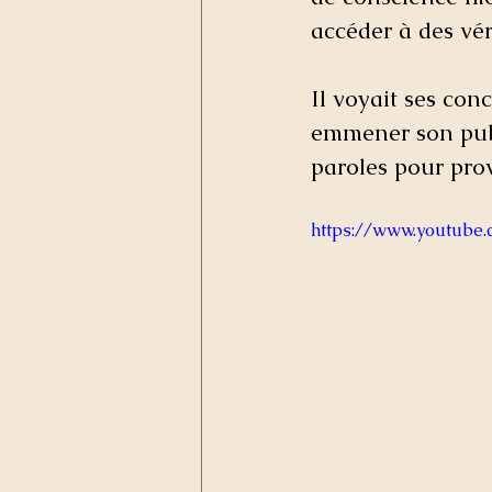
accéder à des vér
Il voyait ses con
emmener son publi
paroles pour prov
https://www.youtub