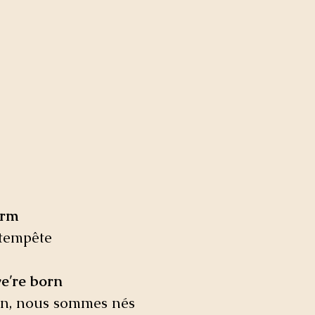
orm
 tempête
we′re born
on, nous sommes nés