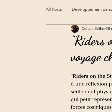
All Posts
Développement pers
Calista Bellini
30 
Alchimie
la pesée de l'âm
"Riders o
voyage c
"Riders on the S
à une réflexion 
seulement physiq
qui peut représen
forces cosmiques