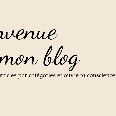
nvenue
nvenue
 mon blog
 mon blog
ticles par catégories et ouvre ta conscience 