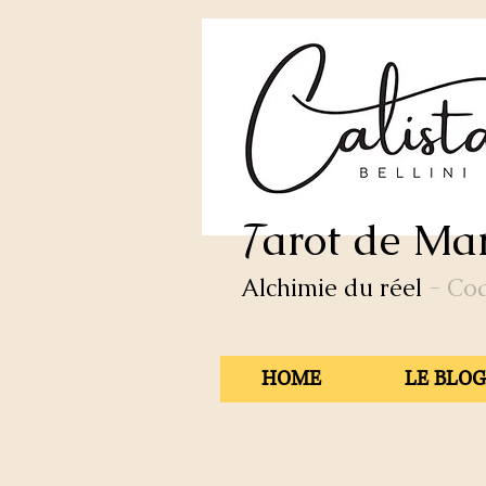
arot de Mar
T
Alchimie du réel
- Co
HOME
LE BLOG