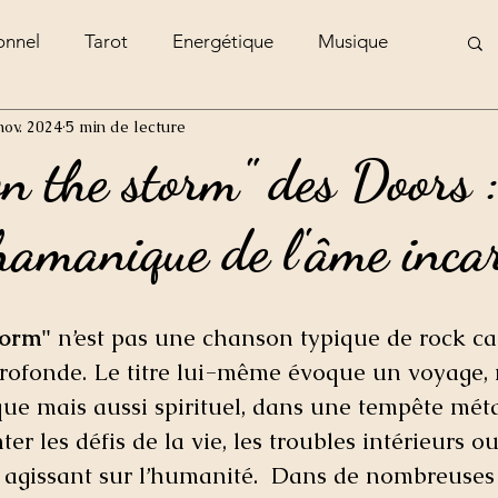
onnel
Tarot
Energétique
Musique
nov. 2024
5 min de lecture
e
n the storm" des Doors :
hamanique de l'âme incar
torm"
 n’est pas une chanson typique de rock car,
profonde. Le titre lui-même évoque un voyage,
ue mais aussi spirituel, dans une tempête mét
ter les défis de la vie, les troubles intérieurs 
 agissant sur l’humanité.  Dans de nombreuses 