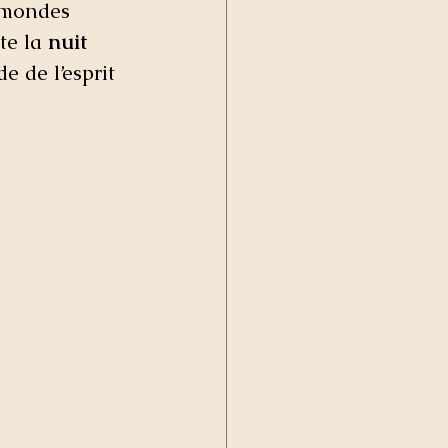
 mondes 
te la 
nuit 
 de l’esprit 