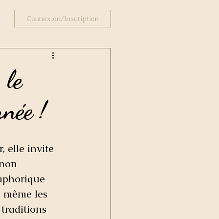
Connexion/Inscription
 le
née !
 elle invite 
 non 
aphorique 
ou même les 
traditions 