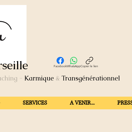
seille
Facebook
WhatsApp
Copier le lien
aching
-
Karmique
&
Transgénérationnel
SERVICES
A VENIR...
PRESS