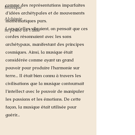
comme des représentations imparfaites 
Musique
d'idées archétypales et de mouvements 
Alchimie
mathématiques purs. 
Lorsqu'elles vibraient, on pensait que ces 
la pesée de l'âme
cordes résonnaient avec les sons 
archétypaux, manifestant des principes 
cosmiques. Ainsi, la musique était 
considérée comme ayant un grand 
pouvoir pour produire l'harmonie sur 
terre... Il était bien connu à travers les 
civilisations que la musique contournait 
l'intellect avec le pouvoir de manipuler 
les passions et les émotions. De cette 
façon, la musique était utilisée pour 
guérir...