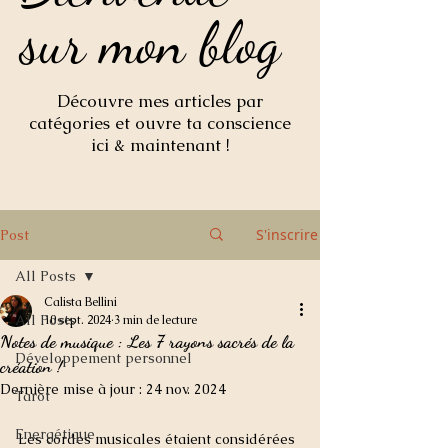
sur mon blog
sur mon blog
Découvre mes articles par
catégories et ouvre ta conscience
ici & maintenant !
S'inscrire
Post
All Posts
Calista Bellini
All Posts
10 sept. 2024
3 min de lecture
Notes de musique : Les 7 rayons sacrés de la
Développement personnel
création !
Dernière mise à jour :
24 nov. 2024
Tarot
Energétique
Les cordes musicales étaient considérées 