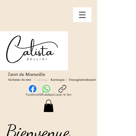
arot de Marseille
T
Alchimie du réel
- Coaching
-
Karmique
&
Transgénérationnel
Facebook
WhatsApp
Copier le lien
Bienvenue
Bienvenue