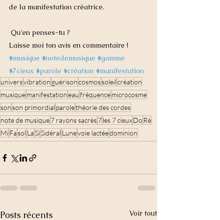
de la manifestation créatrice.
 Qu'en penses-tu ?
Laisse moi ton avis en commentaire !
#musique
#notedemusique
#gamme
#7cieux
#parole
#création
#manifestation
univers
vibration
guérison
cosmos
soleil
création
musique
manifestation
eau
fréquence
microcosme
son
son primordial
parole
théorie des cordes
note de musique
7 rayons sacrés
7
les 7 cieux
Do
Ré
Mi
Fa
sol
La
Si
Sidéral
Lune
voie lactée
dominion
Voir tout
Posts récents