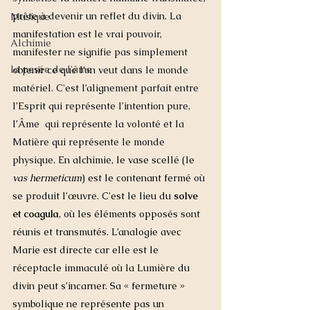
prête à devenir un reflet du divin. 
La 
Musique
manifestation est le vrai pouvoir, 
Alchimie
manifester ne signifie pas simplement 
la pesée de l'âme
obtenir ce que l’on veut dans le monde 
matériel. C'est l’alignement parfait entre 
l’Esprit qui représente l’intention pure, 
l’Âme  qui représente la volonté et la 
Matière qui représente le monde 
physique. 
En alchimie, le vase scellé (le 
vas hermeticum
) est le contenant fermé où 
se produit l’œuvre. C'est le lieu du 
solve 
et coagula
, où les éléments opposés sont 
réunis et transmutés. L’analogie avec 
Marie est directe car elle est le 
réceptacle immaculé où la Lumière du 
divin peut s’incarner. Sa « fermeture » 
symbolique ne représente pas un 