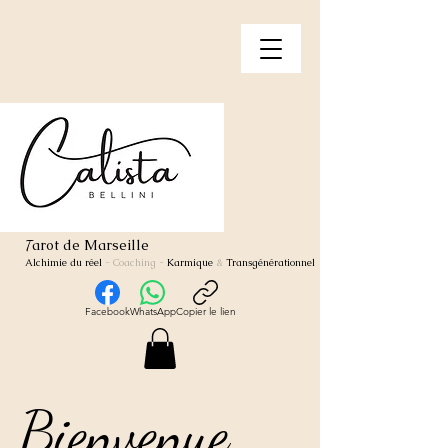
arot de Marseille
T
Alchimie du réel
- Coaching
-
Karmique
&
Transgénérationnel
Facebook
WhatsApp
Copier le lien
Bienvenue
Bienvenue