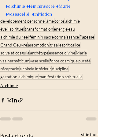
#
alchimie 
#fémininsacré
#Marie
#vasescellé
#initiation
dévelopement personnel
âme
corps
alchimie
éveil spirituel
transformation
énergie
eau
alchimie du réel
féminin sacré
connaissance
Papesse
Grand Oeuvre
assomption
graal
esprit
calice
solve et coagula
archétype
essence divine
Marie
vas herméticum
vase scellé
force cosmique
pureté
réceptacle
alchimie intérieur
discipline
gestation alchimique
manifestation spirituelle
Alchimie
Voir tout
Posts récents