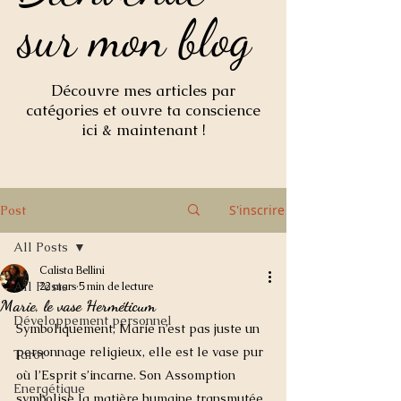
sur mon blog
sur mon blog
Découvre mes articles par
catégories et ouvre ta conscience
ici & maintenant !
S'inscrire
Post
All Posts
Calista Bellini
All Posts
22 mars
5 min de lecture
Marie, le vase Herméticum
Développement personnel
Symboliquement, Marie n’est pas juste un 
personnage religieux, elle est le vase pur 
Tarot
où l’Esprit s’incarne. Son Assomption 
Energétique
symbolise la matière humaine transmutée, 