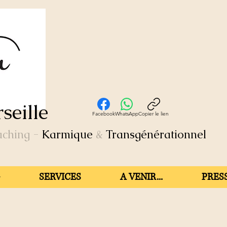
seille
Facebook
WhatsApp
Copier le lien
aching
-
Karmique
&
Transgénérationnel
SERVICES
A VENIR...
PRESS