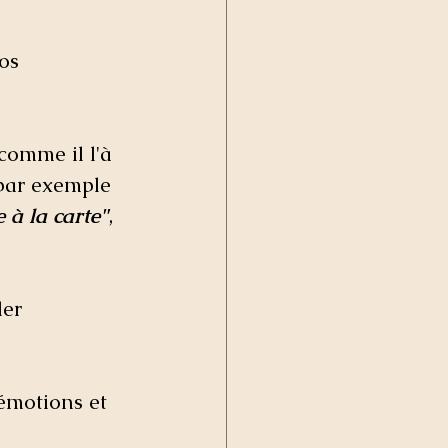
os 
comme il l'à 
par exemple 
 à la carte"
, 
ler 
 émotions et 