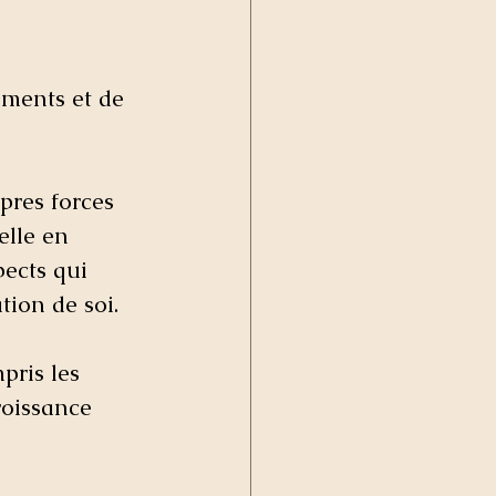
ments et de 
pres forces 
elle en 
pects qui 
ion de soi. 
pris les 
roissance 