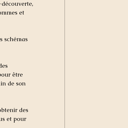
-découverte, 
sommes et 
es schémas 
des 
pour être 
in de son 
obtenir des 
us et pour 