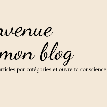
nvenue
nvenue
 mon blog
 mon blog
ticles par catégories et ouvre ta conscience 