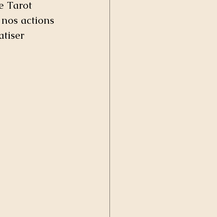
e Tarot 
 nos actions 
tiser 