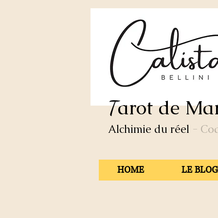
arot de Mar
T
Alchimie du réel
- Co
HOME
LE BLOG