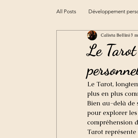
All Posts
Développement pers
Calista Bellini
3 m
Alchimie
la pesée de l'âm
Le Tarot
personnel
Le Tarot, longtem
plus en plus com
Bien au-delà de s
pour explorer les
compréhension de 
Tarot représente 