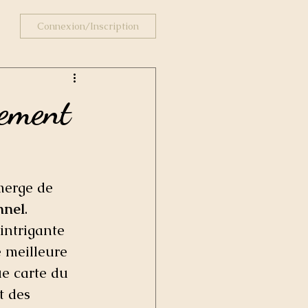
Connexion/Inscription
pement
merge de 
nnel
. 
 intrigante 
 meilleure 
e carte du 
t des 