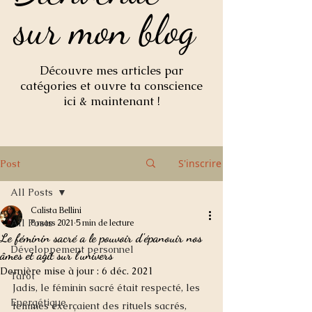
sur mon blog
sur mon blog
Découvre mes articles par
catégories et ouvre ta conscience
ici & maintenant !
S'inscrire
Post
All Posts
Calista Bellini
All Posts
8 mars 2021
5 min de lecture
Le féminin sacré a le pouvoir d'épanouir nos
Développement personnel
âmes et agit sur l'univers
Dernière mise à jour :
6 déc. 2021
Tarot
Jadis, le féminin sacré était respecté, les 
Energétique
femmes exerçaient des rituels sacrés, 