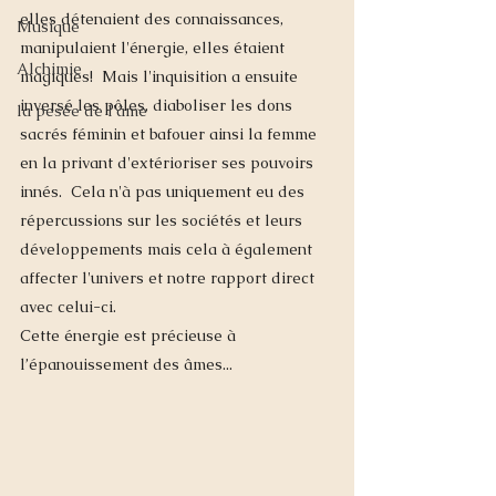
elles détenaient des connaissances, 
Musique
manipulaient l'énergie, elles étaient 
Alchimie
magiques!  Mais l'inquisition a ensuite 
inversé les pôles, diaboliser les dons 
la pesée de l'âme
sacrés féminin et bafouer ainsi la femme 
en la privant d'extérioriser ses pouvoirs 
innés.  Cela n'à pas uniquement eu des 
répercussions sur les sociétés et leurs 
développements mais cela à également 
affecter l'univers et notre rapport direct 
avec celui-ci.  
Cette énergie est précieuse à 
l’épanouissement des âmes...