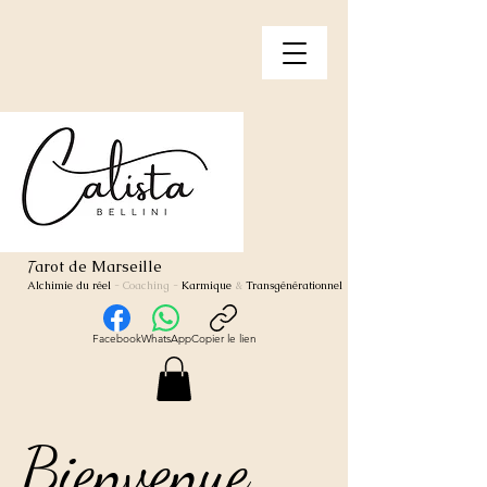
arot de Marseille
T
Alchimie du réel
- Coaching
-
Karmique
&
Transgénérationnel
Facebook
WhatsApp
Copier le lien
Bienvenue
Bienvenue