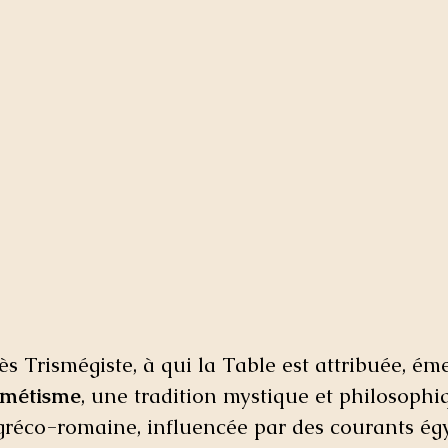
s Trismégiste, à qui la Table est attribuée, ém
métisme
, une tradition mystique et philosoph
gréco-romaine, influencée par des courants égy