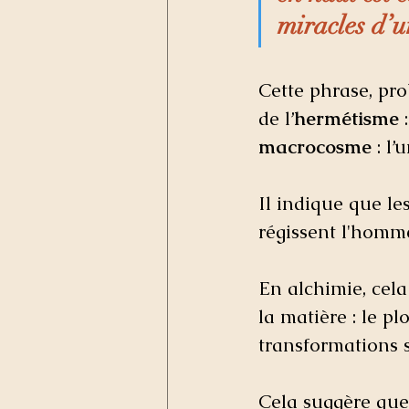
miracles d’u
Cette phrase, pr
de l’
hermétisme
 
macrocosme
 : l’
Il indique que le
régissent l'homme
En alchimie, cela
la matière : le p
transformations s
Cela suggère que 