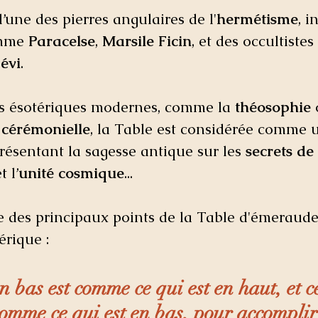
l’une des pierres angulaires de l'
hermétisme
, i
mme 
Paracelse
, 
Marsile Ficin
, et des occultistes
évi
. 
s ésotériques modernes, comme la 
théosophie
 
cérémonielle
, la Table est considérée comme u
ésentant la sagesse antique sur les 
secrets de
et l’
unité cosmique
...
 des principaux points de la Table d'émeraude 
érique :
n bas est comme ce qui est en haut, et ce
comme ce qui est en bas, pour accomplir 