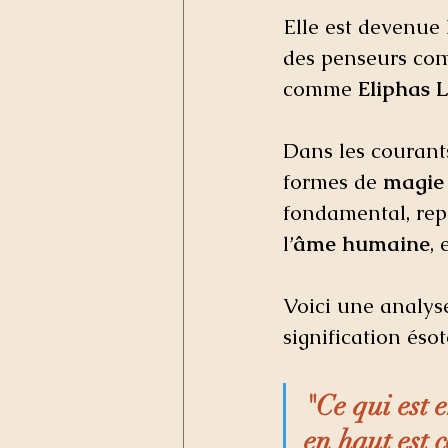
Elle est devenue 
des penseurs co
comme 
Eliphas L
Dans les courant
formes de 
magie 
fondamental, repr
l’
âme humaine
, 
Voici une analyse
signification ésot
"Ce qui est e
en haut est 