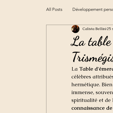
All Posts
Développement pers
Calista Bellini
25 
Alchimie
la pesée de l'âm
La table
Trismégi
La 
Table d'émer
célèbres attribué
hermétique. Bien 
immense, souvent 
spiritualité et de
connaissance de 