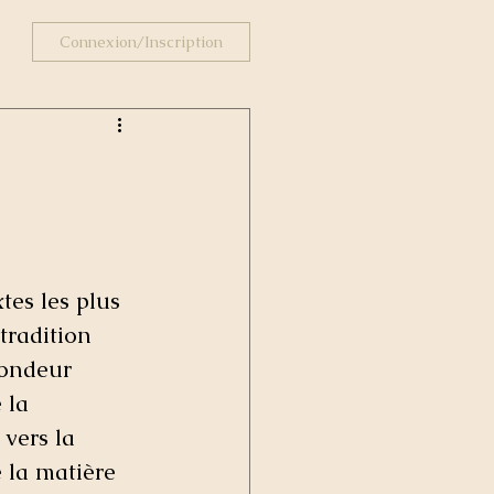
Connexion/Inscription
xtes les plus 
 tradition 
fondeur 
 la 
 vers la 
e la matière 