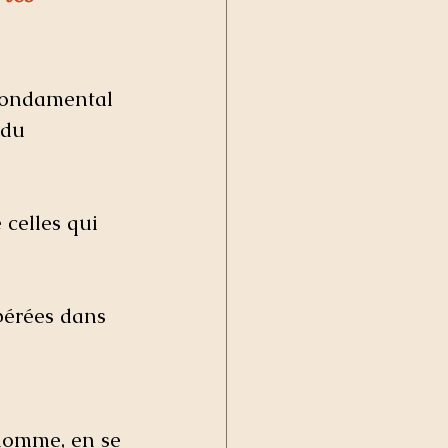
 fondamental 
 du 
 celles qui 
pérées dans 
 
’homme, en se 