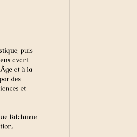
stique
, puis 
iens avant 
 Âge
 et à la 
 par des 
iences et 
ue l’alchimie 
tion.