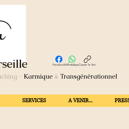
seille
Facebook
WhatsApp
Copier le lien
aching
-
Karmique
&
Transgénérationnel
SERVICES
A VENIR...
PRESS