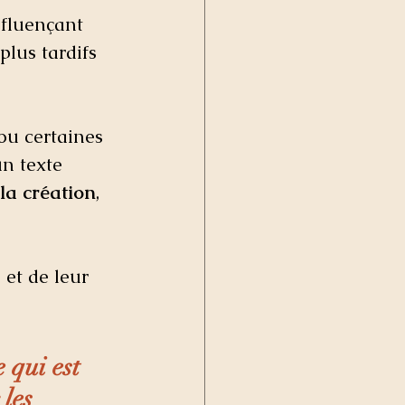
nfluençant 
 plus tardifs 
ou certaines 
n texte 
 la création
, 
et de leur 
 qui est 
les 