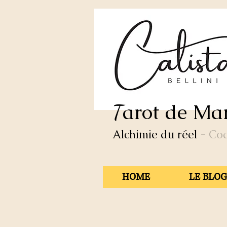
arot de Mar
T
Alchimie du réel
- Co
HOME
LE BLOG