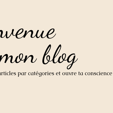
nvenue
nvenue
 mon blog
 mon blog
ticles par catégories et ouvre ta conscience 