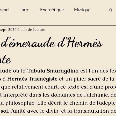
onnel
Tarot
Energétique
Musique
sept. 2024
6 min de lecture
e
 d'émeraude d'Hermès
ste
aude
 ou la 
Tabula Smaragdina
 est l'un des te
s à 
Hermès Trismégiste
 et un pilier sacré de la
que relativement court, ce texte est d'une pro
interprété dans les domaines de l'alchimie, de
 la philosophie. Elle décrit le chemin de l’adepte
soi
, l’unité avec le divin, et la transmutation d