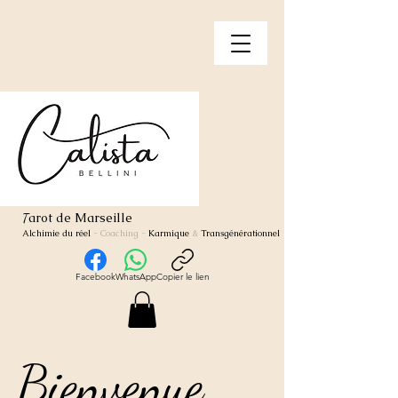
arot de Marseille
T
Alchimie du réel
- Coaching
-
Karmique
&
Transgénérationnel
Facebook
WhatsApp
Copier le lien
Bienvenue
Bienvenue