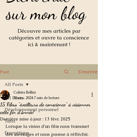
sur mon blog
sur mon blog
Découvre mes articles par
catégories et ouvre ta conscience
ici & maintenant !
S'inscrire
Post
All Posts
Calista Bellini
All Posts
28 nov. 2024
7 min de lecture
15 Films "éveilleurs de conscience" à visionner
Développement personnel
cette fin d'année!
Dernière mise à jour :
13 févr. 2025
Tarot
Lorsque la vision d'un film nous transmet 
Energétique
des messages et nous pousse à réfléchir, 