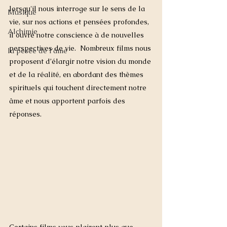
lorsqu'il nous interroge sur le sens de la 
Musique
vie, sur nos actions et pensées profondes, 
Alchimie
il ouvre notre conscience à de nouvelles 
perspectives de vie.  Nombreux films nous 
la pesée de l'âme
proposent d’élargir notre vision du monde 
et de la réalité, en abordant des thèmes 
spirituels qui touchent directement notre 
âme et nous apportent parfois des 
réponses.  