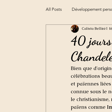
All Posts
Développement pers
Calista Bellini
1 fé
Alchimie
la pesée de l'âm
40 jours 
Chandele
Bien que d'origin
célébrations bea
et païennes liées
connue sous le 
le christianisme,
païens comme 
I