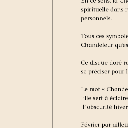
En ce sens, la C
spirituelle
 dans n
personnels.
Tous ces symbole
Chandeleur qu’est
Ce disque doré ra
se préciser pour 
Le mot « Chandell
Elle sert à éclaire
 l’ obscurité hiver
Février par aille