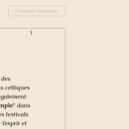
Connexion/Inscription
 des  
s celtiques 
 également 
emple"
 dans 
s festivals 
l’esprit et 