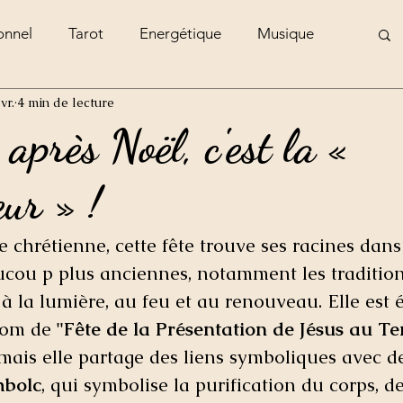
onnel
Tarot
Energétique
Musique
vr.
4 min de lecture
e
après Noël, c'est la «
ur » !
e chrétienne, cette fête trouve ses racines dans
ucou p plus anciennes, notamment les tradition
 à la lumière, au feu et au renouveau. Elle est
nom de 
"Fête de la Présentation de Jésus au T
 mais elle partage des liens symboliques avec de
mbolc
, qui symbolise la purification du corps, de 