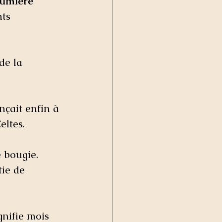
lumière 
ts 
de la 
nçait enfin à 
eltes.
bougie.   
tie de
gnifie mois 