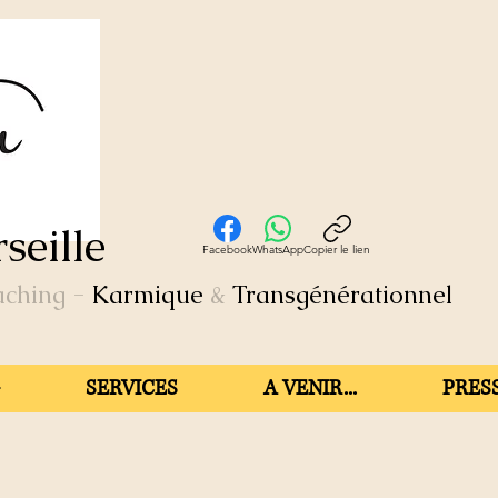
seille
Facebook
WhatsApp
Copier le lien
aching
-
Karmique
&
Transgénérationnel
SERVICES
A VENIR...
PRESS