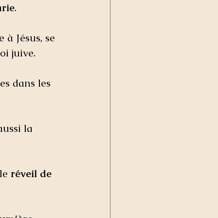
arie
. 
 à Jésus, se 
i juive.
es dans les 
ussi la 
le 
réveil de 