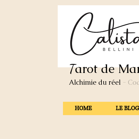
arot de Mar
T
Alchimie du réel
- Co
HOME
LE BLOG