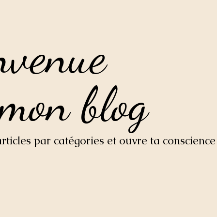
nvenue
nvenue
 mon blog
 mon blog
ticles par catégories et ouvre ta conscience 