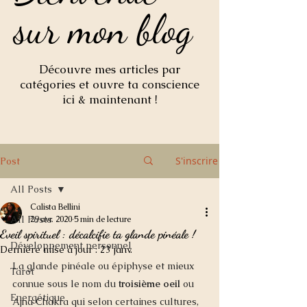
sur mon blog
sur mon blog
Découvre mes articles par
catégories et ouvre ta conscience
ici & maintenant !
S'inscrire
Post
All Posts
Calista Bellini
All Posts
29 avr. 2020
5 min de lecture
Eveil spirituel : décalcifie ta glande pinéale !
Développement personnel
Dernière mise à jour :
23 janv.
La glande pinéale ou épiphyse et mieux 
Tarot
connue sous le nom du 
troisième oeil 
ou 
Energétique
Ajna Chakra qui selon certaines cultures, 