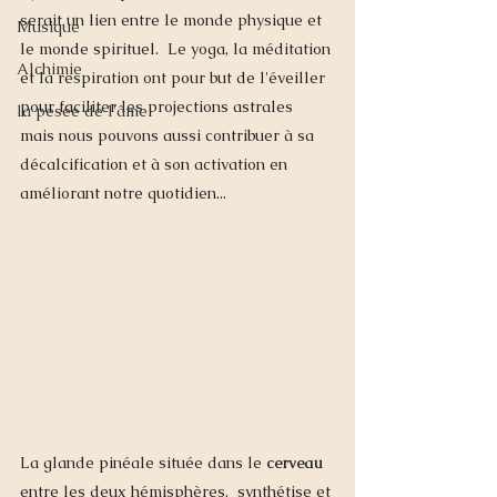
serait un lien entre le monde physique et 
Musique
le monde spirituel.  Le yoga, la méditation 
Alchimie
et la respiration ont pour but de l'éveiller 
pour faciliter les projections astrales 
la pesée de l'âme
mais nous pouvons aussi contribuer à sa 
décalcification et à son activation en 
améliorant notre quotidien...
La glande pinéale située dans le 
cerveau
entre les deux hémisphères,  synthétise et 