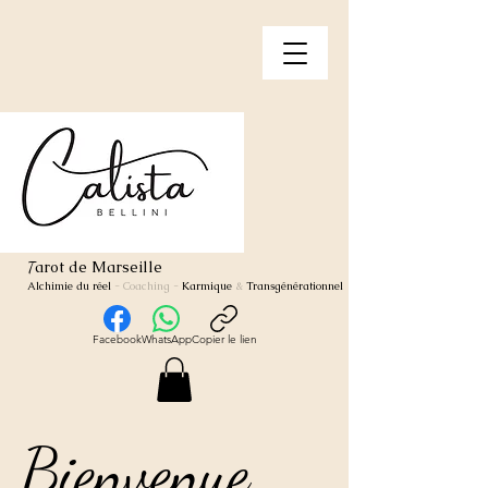
arot de Marseille
T
Alchimie du réel
- Coaching
-
Karmique
&
Transgénérationnel
Facebook
WhatsApp
Copier le lien
Bienvenue
Bienvenue