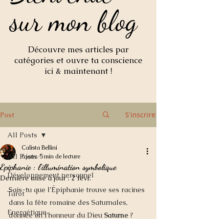
sur mon blog
sur mon blog
Découvre mes articles par
catégories et ouvre ta conscience
ici & maintenant !
S'inscrire
Post
All Posts
Calista Bellini
All Posts
6 janv.
5 min de lecture
Epiphanie : l'illumination symbolique
Développement personnel
Dernière mise à jour :
2 févr.
Sais-tu que l’Épiphanie trouve ses racines 
Tarot
dans la fête romaine des Saturnales, 
Energétique
donnée en l’honneur du Dieu 
Saturne 
?  