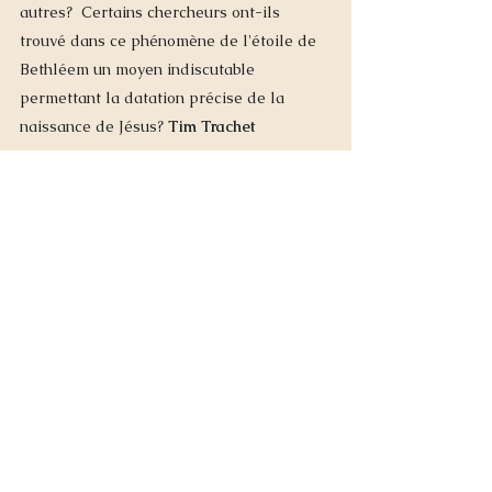
autres?  Certains chercheurs ont-ils 
trouvé dans ce phénomène de l'étoile de 
Bethléem un moyen indiscutable 
permettant la datation précise de la 
naissance de Jésus?
 Tim Trachet 
Si le sujet t'intéresse je t'invite à participer 
au grand séminaire "L'alchimie du réel" la 
science secrète de la transformation :
https://www.facebook.com/events/156003
1628516585