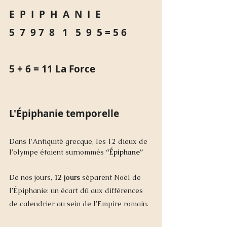
E  P  I  P  H  A  N  I  E 
5  7  9 7  8   1   5  9  5 = 5 6
5 + 6 =
 11 La Force 
L'Épiphanie temporelle 
Dans l'Antiquité grecque, les 12 dieux de 
l'olympe étaient surnommés 
“Épiphane” 
De nos jours, 
12 jours
 séparent Noël de 
l’Épiphanie: un écart dû aux différences 
de calendrier au sein de l’Empire romain.  