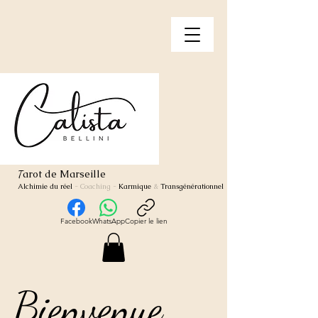
arot de Marseille
T
Alchimie du réel
- Coaching
-
Karmique
&
Transgénérationnel
Facebook
WhatsApp
Copier le lien
Bienvenue
Bienvenue