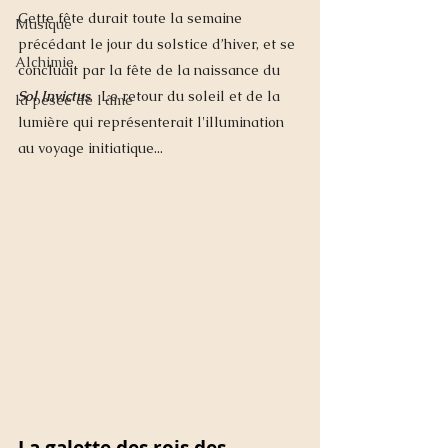
Cette fête durait toute la semaine 
Musique
précédant le jour du solstice d’hiver, et se 
Alchimie
concluait par la fête de la naissance du 
Sol Invictus
.  Le retour du soleil et de la 
la pesée de l'âme
lumière qui représenterait l'illumination 
au voyage initiatique... 
La galette des rois des 