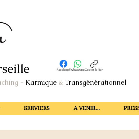
seille
Facebook
WhatsApp
Copier le lien
aching
-
Karmique
&
Transgénérationnel
SERVICES
A VENIR...
PRESS