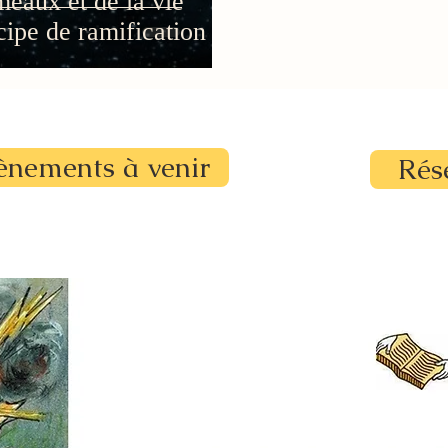
eaux et de la vie
ncipe de ramification
ènements à venir
Rés