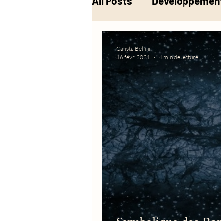
All Posts
Développement
Musique
Alchimie
Calista Bellini
16 févr. 2024
4 min de lecture