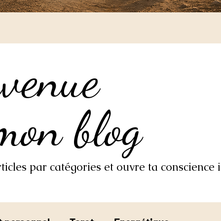
nvenue
nvenue
mon blog
mon blog
icles par catégories et ouvre ta conscience i