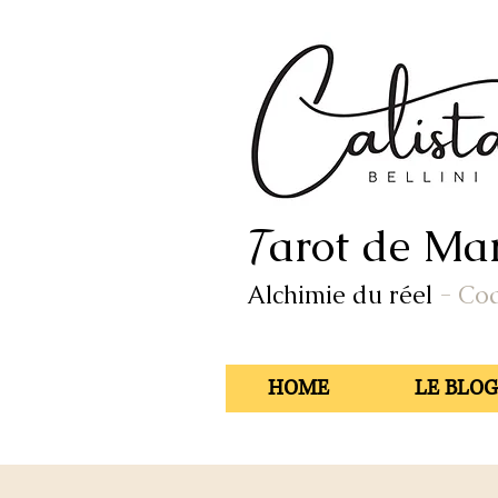
arot de Mar
T
Alchimie du réel
- Co
HOME
LE BLOG